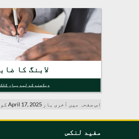
لابنگ کا ضاب
دیکھنے کے لیے یہاں کلک 
اس صفحہ میں آخری بار April 17, 2025 کو اپ ڈیٹ کیا گیا۔
مفید لنکس