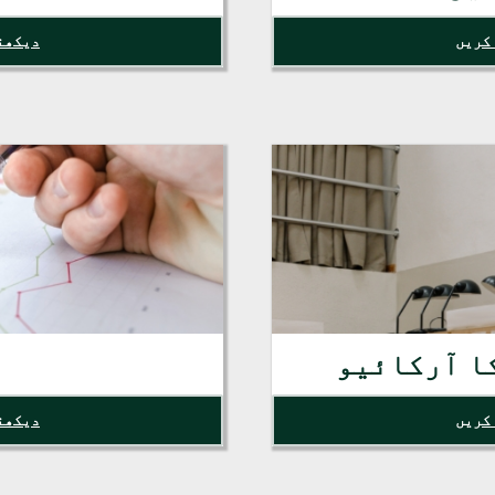
کریں
دیکھن
ا آرکائیو
کریں
دیکھن