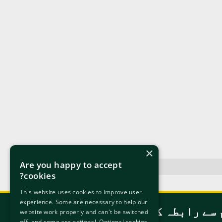
×
Are you happy to accept
cookies?
This website uses cookies to improve user
experience. Some are necessary to help our
 سے رابطہ کریں
website work properly and can't be switched
off, and some are optional. Optional cookies