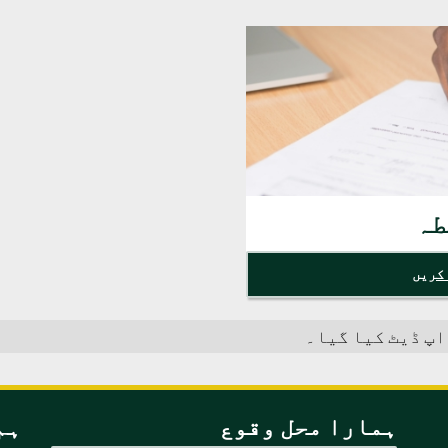
طہ
کریں
ہمارا محل وقوع
ہم