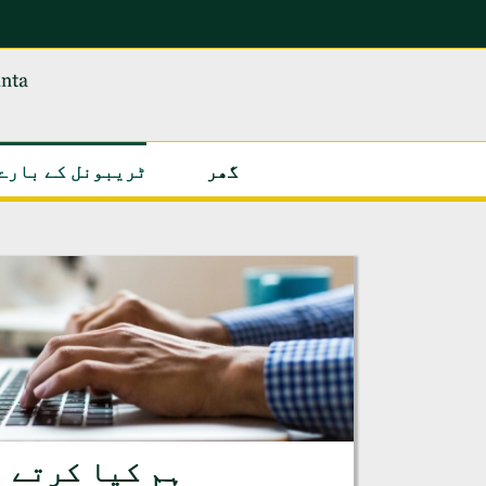
واد
ر
ھوڑ
یں
گھر
ٹریبونل کے بارے
ہم کیا کرتے 