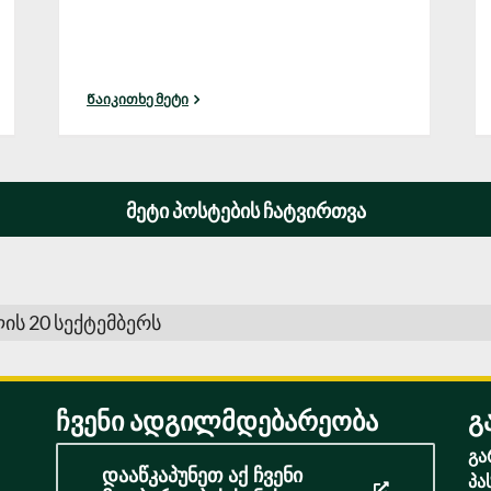
Წაიკითხე მეტი
ᲛᲔᲢᲘ ᲞᲝᲡᲢᲔᲑᲘᲡ ᲩᲐᲢᲕᲘᲠᲗᲕᲐ
ის 20 სექტემბერს
ჩვენი ადგილმდებარეობა
გ
გა
დააწკაპუნეთ აქ ჩვენი
პა