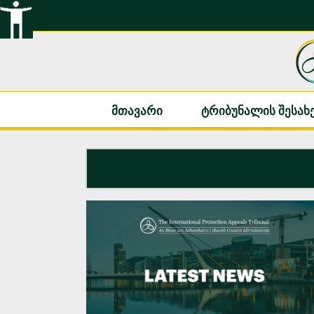
შინაარსზე
გადასვლა
მთავარი
ტრიბუნალის შესახ