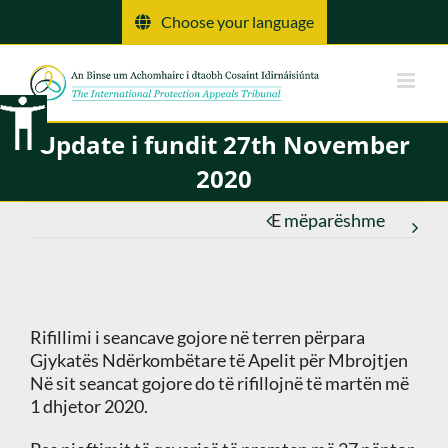
Kalo
Choose your language
tek
përmbajtja
Update i fundit 27th November
2020
E
mëparëshme
Rifillimi i seancave gojore në terren përpara
Gjykatës Ndërkombëtare të Apelit për Mbrojtjen
Në sit seancat gojore do të rifillojnë të martën më
1 dhjetor 2020.