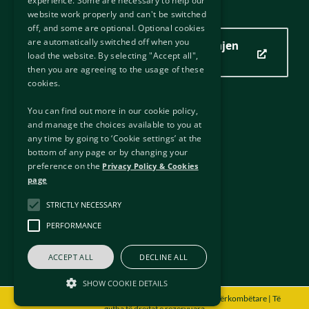
experience. Some are necessary to help our
Vendndodhja jonë
website work properly and can't be switched
off, and some are optional. Optional cookies
are automatically switched off when you
Kliko këtu për të parë vendndodhjen
load the website. By selecting "Accept all",
tonë
then you are agreeing to the usage of these
cookies.
You can find out more in our cookie policy,
Lidhje të dobishme
and manage the choices available to you at
any time by going to ‘Cookie settings’ at the
Lidhje të jashtme
bottom of any page or by changing your
Klauzola
preference on the
Privacy Policy & Cookies
Politika e Privatësisë & Cookies
page
Liria e informacionit
STRICTLY NECESSARY
E drejta e autorit
Afektibiliteti
PERFORMANCE
Sitemap
ACCEPT ALL
DECLINE ALL
SHOW COOKIE DETAILS
© Copyright
2026 - Gjykata e Apelit për Mbrojtjen Ndërkombëtare | Të
gjitha të drejtat e rezervuara