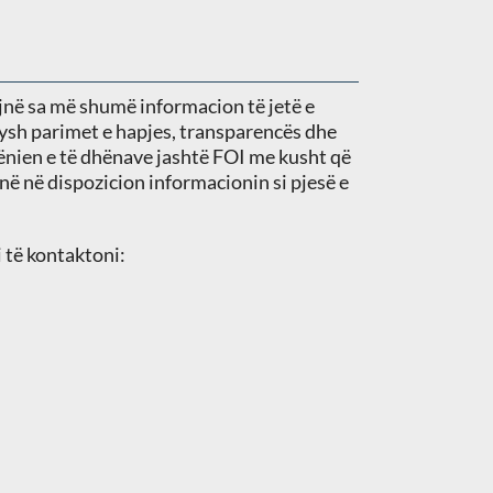
ojnë sa më shumë informacion të jetë e
sysh parimet e hapjes, transparencës dhe
hënien e të dhënave jashtë FOI me kusht që
në në dispozicion informacionin si pjesë e
 të kontaktoni: