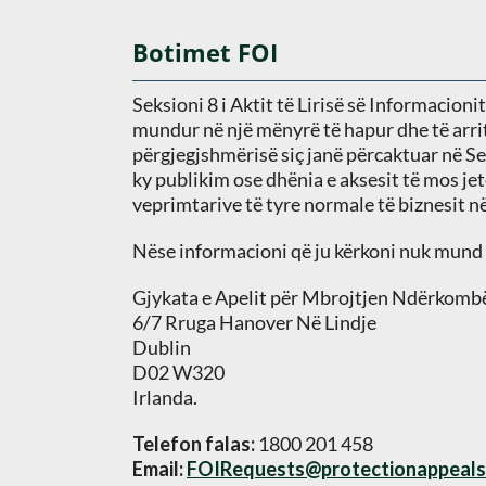
Botimet FOI
Seksioni 8 i Aktit të Lirisë së Informacion
mundur në një mënyrë të hapur dhe të arri
përgjegjshmërisë siç janë përcaktuar në Se
ky publikim ose dhënia e aksesit të mos jet
veprimtarive të tyre normale të biznesit 
Nëse informacioni që ju kërkoni nuk mund t
Gjykata e Apelit për Mbrojtjen Ndërkomb
6/7 Rruga Hanover Në Lindje
Dublin
D02 W320
Irlanda.
Telefon falas:
1800 201 458
Email:
FOIRequests@protectionappeals.