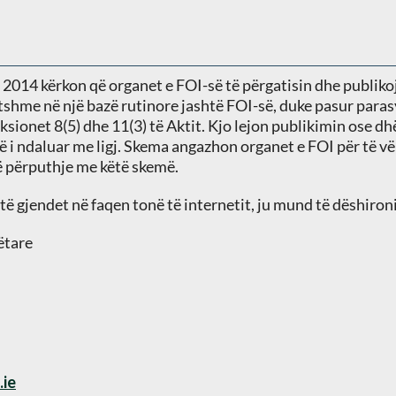
it 2014 kërkon që organet e FOI-së të përgatisin dhe publik
tshme në një bazë rutinore jashtë FOI-së, duke pasur para
ksionet 8(5) dhe 11(3) të Aktit. Kjo lejon publikimin ose d
ë i ndaluar me ligj. Skema angazhon organet e FOI për të vë
në përputhje me këtë skemë.
ë gjendet në faqen tonë të internetit, ju mund të dëshironi
ëtare
ie