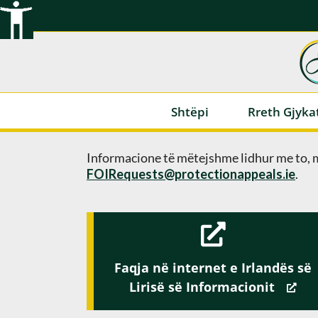
Kalo
tek
përmbajtja
Shtëpi
Rreth Gjyka
Informacione të mëtejshme lidhur me to, 
FOIRequests@protectionappeals.ie
.
Faqja në internet e Irlandës së
Lirisë së Informacionit