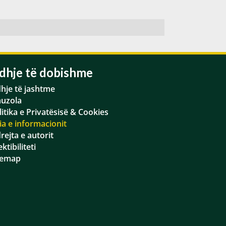
idhje të dobishme
dhje të jashtme
auzola
litika e Privatësisë & Cookies
ria e informacionit
drejta e autorit
ktibiliteti
temap