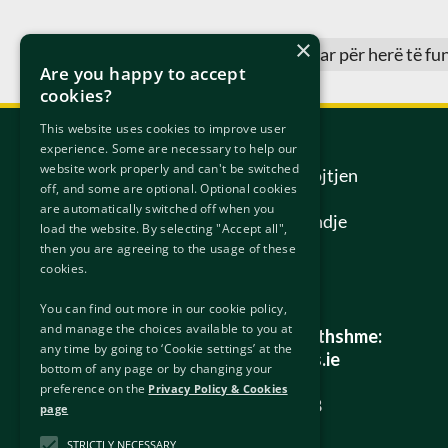
×
Kjo faqe është përditësuar për herë të fu
Are you happy to accept
cookies?
This website uses cookies to improve user
Na kontakt
experience. Some are necessary to help our
website work properly and can't be switched
Gjykata e Apelit për Mbrojtjen
off, and some are optional. Optional cookies
Ndërkombëtare
are automatically switched off when you
6/7 Rruga Hanover Në Lindje
load the website. By selecting "Accept all",
Dublin
then you are agreeing to the usage of these
D02 W320
cookies.
Irlanda.
You can find out more in our cookie policy,
and manage the choices available to you at
Të gjitha pyetjet e përgjithshme:
any time by going to ‘Cookie settings’ at the
info@protectionappeals.ie
bottom of any page or by changing your
preference on the
Privacy Policy & Cookies
Freephone:
1800 201 458
page
STRICTLY NECESSARY