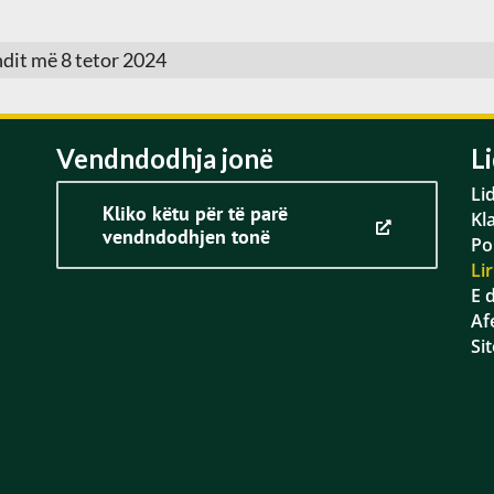
ndit më 8 tetor 2024
Vendndodhja jonë
L
Li
Kliko këtu për të parë
Kl
vendndodhjen tonë
Po
Li
E 
Afe
Si