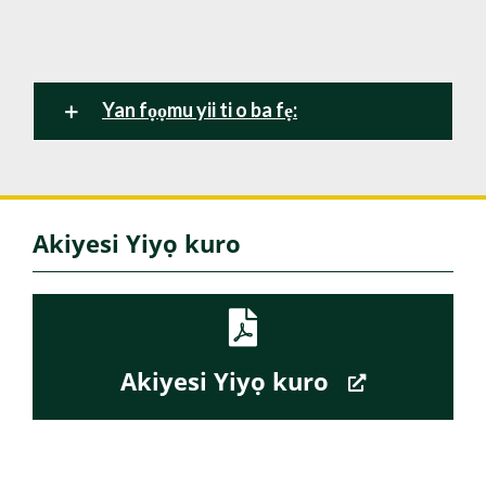
Yan fọọmu yii ti o ba fẹ:
Akiyesi Yiyọ kuro
Akiyesi Yiyọ kuro