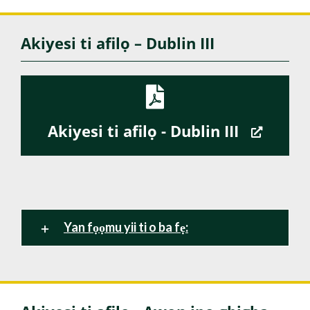
Akiyesi ti afilọ – Dublin III
Akiyesi ti afilọ - Dublin III
Yan fọọmu yii ti o ba fẹ: