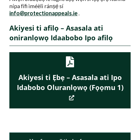
nípa fífi ìméèlì ránṣẹ́ sí
info@protectionappeals.ie
.
Akiyesi ti afilọ – Asasala ati
oniranlọwọ Idaabobo Ipo afilọ
Akiyesi ti Ẹbẹ – Asasala ati Ipo
Idabobo Oluranlọwọ (Fọọmu 1)