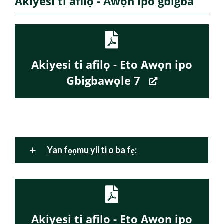
Akiyesi ti afilọ - Awọn ipo gbigba
Akiyesi ti afilọ - Eto Awọn ipo
Gbigbawọle 7
Yan fọọmu yii ti o ba fẹ:
Akiyesi ti afilọ - Eto Awọn ipo