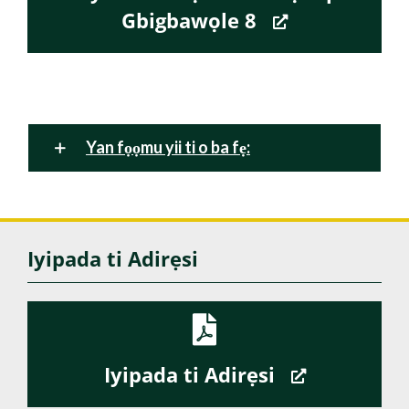
Gbigbawọle 8
Yan fọọmu yii ti o ba fẹ:
Iyipada ti Adirẹsi
Iyipada ti Adirẹsi