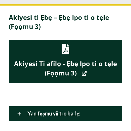
Akiyesi ti Ẹbẹ – Ẹbẹ Ipo ti o tẹle
(Fọọmu 3)
Akiyesi Ti afilọ - Ẹbẹ Ipo ti o tẹle
(Fọọmu 3)
Yan fọọmu yii ti o ba fẹ: