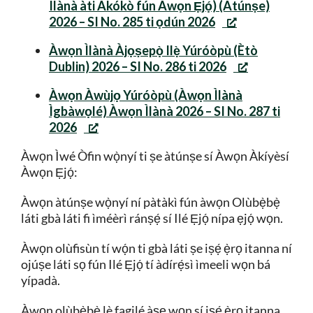
Ìlànà àti Àkókò fún Àwọn Ẹjọ́) (Àtúnṣe)
2026 – SI No. 285 ti ọdún 2026
Àwọn Ìlànà Àjọṣepọ̀ Ilẹ̀ Yúróòpù (Ètò
Dublin) 2026 – SI No. 286 ti 2026
Àwọn Àwùjọ Yúróòpù (Àwọn Ìlànà
Ìgbàwọlé) Àwọn Ìlànà 2026 – SI No. 287 ti
2026
Àwọn Ìwé Òfin wọ̀nyí ti ṣe àtúnṣe sí Àwọn Àkíyèsí
Àwọn Ẹjọ́:
Àwọn àtúnṣe wọ̀nyí ní pàtàkì fún àwọn Olùbẹ̀bẹ̀
láti gbà láti fi ìméèrì ránṣẹ́ sí Ilé Ẹjọ́ nípa ẹjọ́ wọn.
Àwọn olùfisùn tí wọ́n ti gbà láti ṣe iṣẹ́ ẹ̀rọ itanna ní
ojúṣe láti sọ fún Ilé Ẹjọ́ tí àdírẹ́sì ìmeeli wọn bá
yípadà.
Àwọn olùbẹ̀bẹ̀ lè fagilé àṣẹ wọn sí iṣẹ́ ẹ̀rọ itanna