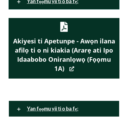
Yan fọọmu yii ti o ba fẹ:
Akiyesi ti Apetunpe - Awọn ilana
afilọ ti o ni kiakia (Ararẹ ati Ipo
Idaabobo Oniranlọwọ (Fọọmu
1A)
Yan fọọmu yii ti o ba fẹ: