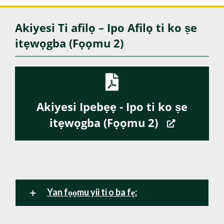
Akiyesi Ti afilọ – Ipo Afilọ ti ko ṣe
itẹwọgba (Fọọmu 2)
Akiyesi Ipebẹẹ - Ipo ti ko ṣe
itẹwọgba (Fọọmu 2)
Yan fọọmu yii ti o ba fẹ: