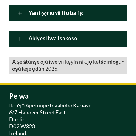
Yan fọọmu yii ti o ba fẹ:
Akiyesi Iwa Isakoso
A ṣe àtúnṣe ojú ìwé yìí kẹ́yìn ní ọjọ́ kẹtàdínlógún
oṣù keje ọdún 2026.
Pe wa
Ile-ẹjọ Apetunpe Idaabobo Kariaye
6/7 Hanover Street East
Dublin
D02 W320
Ireland.