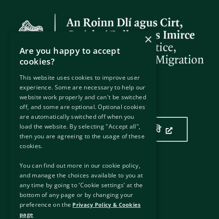
×
Are you happy to accept
cookies?
This website uses cookies to improve user
experience. Some are necessary to help our
website work properly and can't be switched
ਸਾਡਾ ਟਿਕਾਣਾ
off, and some are optional. Optional cookies
are automatically switched off when you
load the website. By selecting "Accept all",
ਸਾਡਾ ਟਿਕਾਣਾ ਦੇਖਣ ਲਈ ਏਥੇ ਕਲਿੱਕ ਕਰੋ
then you are agreeing to the usage of these
cookies.
You can find out more in our cookie policy,
ਫਾਇਦੇਮੰਦ ਲਿੰਕ
and manage the choices available to you at
any time by going to ‘Cookie settings’ at the
ਬਾਹਰੀ ਲਿੰਕ
bottom of any page or by changing your
ਬੇਦਾਅਵਾ
preference on the
Privacy Policy & Cookies
ਪਰਦੇਦਾਰੀ ਨੀਤੀ ਅਤੇ ਕੂਕੀਜ਼
page