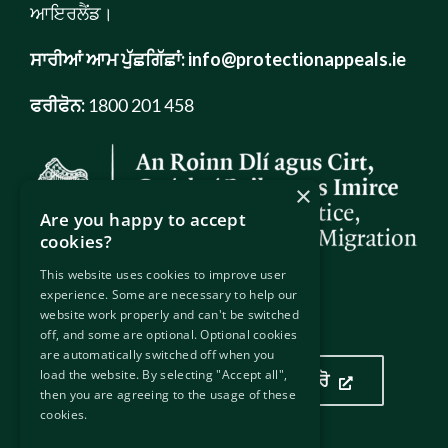
ਆਇਰਲੈਂਡ।
ਸਾਰੀਆਂ ਆਮ ਪੁੱਛਗਿੱਛਾਂ:
info@protectionappeals.ie
ਫਰੀਫੋਨ:
1800 201 458
×
Are you happy to accept
cookies?
This website uses cookies to improve user
experience. Some are necessary to help our
website work properly and can't be switched
ਸਾਡਾ ਟਿਕਾਣਾ
off, and some are optional. Optional cookies
are automatically switched off when you
load the website. By selecting "Accept all",
ਸਾਡਾ ਟਿਕਾਣਾ ਦੇਖਣ ਲਈ ਏਥੇ ਕਲਿੱਕ ਕਰੋ
then you are agreeing to the usage of these
cookies.