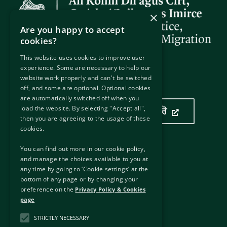
×
Are you happy to accept
cookies?
This website uses cookies to improve user
experience. Some are necessary to help our
website work properly and can't be switched
ਸਾਡਾ ਟਿਕਾਣਾ
off, and some are optional. Optional cookies
are automatically switched off when you
load the website. By selecting "Accept all",
ਸਾਡਾ ਟਿਕਾਣਾ ਦੇਖਣ ਲਈ ਏਥੇ ਕਲਿੱਕ ਕਰੋ
then you are agreeing to the usage of these
cookies.
You can find out more in our cookie policy,
ਫਾਇਦੇਮੰਦ ਲਿੰਕ
and manage the choices available to you at
any time by going to ‘Cookie settings’ at the
ਬਾਹਰੀ ਲਿੰਕ
bottom of any page or by changing your
ਬੇਦਾਅਵਾ
preference on the
Privacy Policy & Cookies
ਪਰਦੇਦਾਰੀ ਨੀਤੀ ਅਤੇ ਕੂਕੀਜ਼
page
ਜਾਣਕਾਰੀ ਦੀ ਆਜ਼ਾਦੀ
STRICTLY NECESSARY
ਕਾਪੀਰਾਈਟ