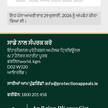
ਇਹ ਪੰਨਾ ਆਖਰੀ ਵਾਰ 29 ਜੁਲਾਈ, 2026 ਨੂੰ ਅੱਪਡੇਟ ਕੀਤਾ
ਗਿਆ ਸੀ।
ਸਾਡੇ ਨਾਲ ਸੰਪਰਕ ਕਰੋ
ਇੰਟਰਨੈਸ਼ਨਲ ਪ੍ਰੋਟੈਕਸ਼ਨ ਅਪੀਲਜ਼ ਟ੍ਰਿਬਿਊਨਲ
6/7 ਹੈਨੋਵਰ ਸਟਰੀਟ ਪੂਰਬ
ਡਬਲਿਨworld. kgm
D02 W320
ਆਇਰਲੈਂਡ।
ਸਾਰੀਆਂ ਆਮ ਪੁੱਛਗਿੱਛਾਂ:
info@protectionappeals.ie
ਫਰੀਫੋਨ:
1800 201 458