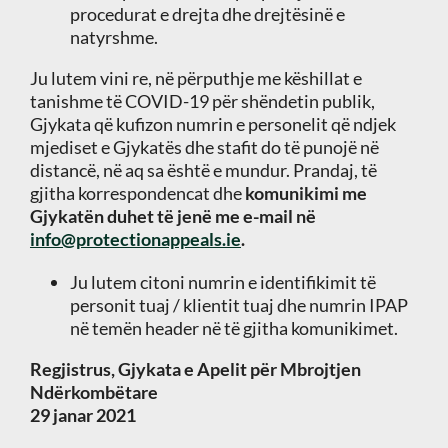
procedurat e drejta dhe drejtësinë e
natyrshme.
Ju lutem vini re, në përputhje me këshillat e
tanishme të COVID-19 për shëndetin publik,
Gjykata që kufizon numrin e personelit që ndjek
mjediset e Gjykatës dhe stafit do të punojë në
distancë, në aq sa është e mundur. Prandaj, të
gjitha korrespondencat dhe
komunikimi me
Gjykatën duhet të jenë me e-mail në
info@protectionappeals.ie
.
Ju lutem citoni numrin e identifikimit të
personit tuaj / klientit tuaj dhe numrin IPAP
në temën header në të gjitha komunikimet.
Regjistrus, Gjykata e Apelit për Mbrojtjen
Ndërkombëtare
29 janar 2021