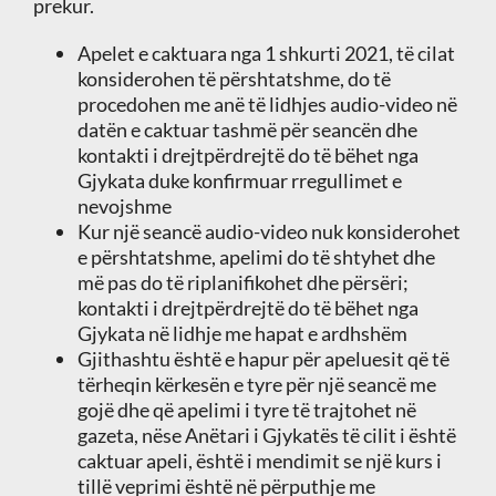
prekur.
Apelet e caktuara nga 1 shkurti 2021, të cilat
konsiderohen të përshtatshme, do të
procedohen me anë të lidhjes audio-video në
datën e caktuar tashmë për seancën dhe
kontakti i drejtpërdrejtë do të bëhet nga
Gjykata duke konfirmuar rregullimet e
nevojshme
Kur një seancë audio-video nuk konsiderohet
e përshtatshme, apelimi do të shtyhet dhe
më pas do të riplanifikohet dhe përsëri;
kontakti i drejtpërdrejtë do të bëhet nga
Gjykata në lidhje me hapat e ardhshëm
Gjithashtu është e hapur për apeluesit që të
tërheqin kërkesën e tyre për një seancë me
gojë dhe që apelimi i tyre të trajtohet në
gazeta, nëse Anëtari i Gjykatës të cilit i është
caktuar apeli, është i mendimit se një kurs i
tillë veprimi është në përputhje me