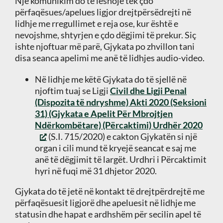
Një komunikim do të lëshojë tek çdo
përfaqësues/apelues ligjor drejtpërsëdrejti në
lidhje me rregullimet e reja ose, kur është e
nevojshme, shtyrjen e çdo dëgjimi të prekur. Siç
ishte njoftuar më parë, Gjykata po zhvillon tani
disa seanca apelimi me anë të lidhjes audio-video.
Në lidhje me këtë Gjykata do të sjellë në
njoftim tuaj se Ligji
Civil dhe Ligji Penal
(Dispozita të ndryshme) Akti 2020 (Seksioni
31) (Gjykata e Apelit Për Mbrojtjen
Ndërkombëtare) (Përcaktimi) Urdhër 2020
(S.I. 715/2020) e cakton Gjykatën si një
organ i cili mund të kryejë seancat e saj me
anë të dëgjimit të largët. Urdhri i Përcaktimit
hyri në fuqi më 31 dhjetor 2020.
Gjykata do të jetë në kontakt të drejtpërdrejtë me
përfaqësuesit ligjorë dhe apeluesit në lidhje me
statusin dhe hapat e ardhshëm për secilin apel të