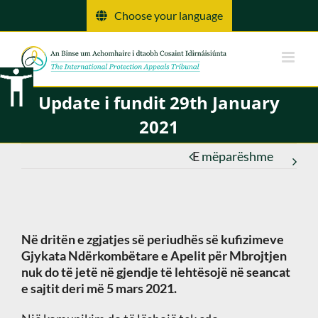
Kalo
Choose your language
tek
përmbajtja
Update i fundit 29th January
2021
E
mëparëshme
Në dritën e zgjatjes së periudhës së kufizimeve
Gjykata Ndërkombëtare e Apelit për Mbrojtjen
nuk do të jetë në gjendje të lehtësojë në seancat
e sajtit deri më 5 mars 2021.