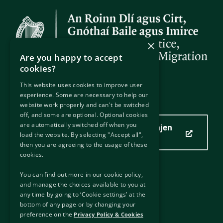
×
Are you happy to accept
cookies?
This website uses cookies to improve user
experience. Some are necessary to help our
Vendndodhja jonë
website work properly and can't be switched
off, and some are optional. Optional cookies
are automatically switched off when you
Kliko këtu për të parë vendndodhjen
load the website. By selecting "Accept all",
tonë
then you are agreeing to the usage of these
cookies.
You can find out more in our cookie policy,
Lidhje të dobishme
and manage the choices available to you at
any time by going to ‘Cookie settings’ at the
Lidhje të jashtme
bottom of any page or by changing your
Klauzola
preference on the
Privacy Policy & Cookies
Politika e Privatësisë & Cookies