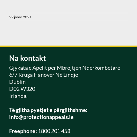
29 janar 2021
Na kontakt
Gjykata e Apelit për Mbrojtjen Ndërkombëtare
6/7 Rruga Hanover Në Lindje
Dublin
D02 W320
Irlanda.
Të gjitha pyetjet e përgjithshme:
info@protectionappeals.ie
Freephone:
1800 201 458