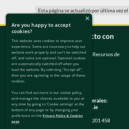
Esta página se actualizó por última vez el
×
Are you happy to accept
cookies?
Póngase en contacto con
This website uses cookies to improve user
nosotros
experience. Some are necessary to help our
website work properly and can't be switched
Tribunal Internacional de Recursos de
off, and some are optional. Optional cookies
Protección
are automatically switched off when you
6/7 Hanover Street East
load the website. By selecting "Accept all",
Dublín
then you are agreeing to the usage of these
D02 W320
cookies.
Irlanda.
You can find out more in our cookie policy,
and manage the choices available to you at
Todas las consultas generales:
any time by going to ‘Cookie settings’ at the
info@protectionappeals.ie
bottom of any page or by changing your
preference on the
Privacy Policy & Cookies
Teléfono gratuito:
1800 201 458
page