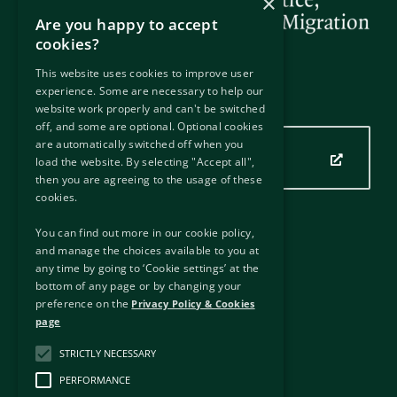
×
Are you happy to accept
cookies?
This website uses cookies to improve user
experience. Some are necessary to help our
Nuestra ubicación
website work properly and can't be switched
off, and some are optional. Optional cookies
are automatically switched off when you
Haga clic aquí para ver nuestra
load the website. By selecting "Accept all",
ubicación
then you are agreeing to the usage of these
cookies.
You can find out more in our cookie policy,
Enlaces útiles
and manage the choices available to you at
any time by going to ‘Cookie settings’ at the
Enlaces externos
bottom of any page or by changing your
Descargo de responsabilidad
preference on the
Privacy Policy & Cookies
Política de privacidad y cookies
page
Libertad de información
STRICTLY NECESSARY
Copyright
Accesibilidad
PERFORMANCE