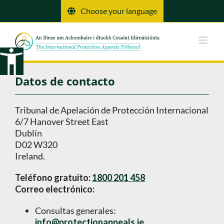
Ir
Choose your language
al
contenido
Datos de contacto
Tribunal de Apelación de Protección Internacional
6/7 Hanover Street East
Dublín
D02 W320
Ireland.
Teléfono gratuito:
1800 201 458
Correo electrónico:
Consultas generales:
info@protectionappeals.ie