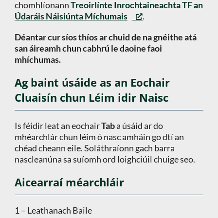
chomhlíonann
Treoirlínte Inrochtaineachta TF an
Údaráis Náisiúnta Míchumais
.
Déantar cur síos thíos ar chuid de na gnéithe atá
san áireamh chun cabhrú le daoine faoi
mhíchumas.
Ag baint úsáide as an Eochair
Cluaisín chun Léim idir Naisc
Is féidir leat an eochair
Tab
a úsáid ar do
mhéarchlár chun léim ó nasc amháin go dtí an
chéad cheann eile. Soláthraíonn gach barra
nascleanúna sa suíomh ord loighciúil chuige seo.
Aicearraí méarchláir
1 – Leathanach Baile