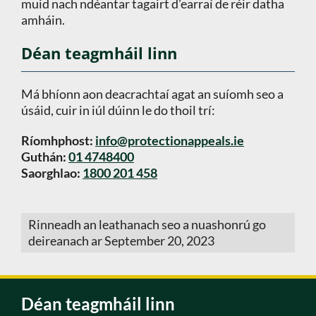
muid nach ndéantar tagairt d'earraí de réir datha
amháin.
Déan teagmháil linn
Má bhíonn aon deacrachtaí agat an suíomh seo a
úsáid, cuir in iúl dúinn le do thoil trí:
Ríomhphost:
info@protectionappeals.ie
Guthán:
01 4748400
Saorghlao:
1800 201 458
Rinneadh an leathanach seo a nuashonrú go
deireanach ar September 20, 2023
Déan teagmháil linn