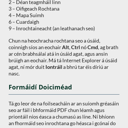
2 – Déan teagmháil linn
3 – Oifigeach Rochtana
4 – Mapa Suímh
6 – Cuardaigh
9 – Inrochtaineacht (an leathanach seo)
Chun na heochracha rochtana seo a úsáid,
coinnigh síos an eochair
Alt
,
Ctrl
nó
Cmd
, ag brath
ar cén brabhsálaí atá in úsáid agat, agus ansin
brúigh an eochair. Má tá Internet Explorer á úsáid
agat, ní mór duit
Iontráil
a bhrú tar éis díriú ar
nasc.
Formáidí Doiciméad
Tá go leor de na foilseacháin ar an suíomh gréasáin
seo ar fáil i bhformáid PDF chun léamh agus
priontáil níos éasca a chumasú as líne. Ní bhíonn
an fhormáid seo inrochtana go héasca i gcónaí do