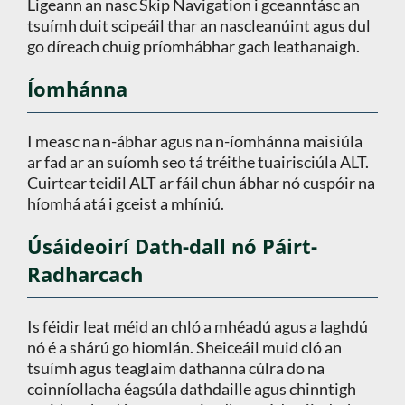
Ligeann an nasc Skip Navigation i gceanntásc an
tsuímh duit scipeáil thar an nascleanúint agus dul
go díreach chuig príomhábhar gach leathanaigh.
Íomhánna
I measc na n-ábhar agus na n-íomhánna maisiúla
ar fad ar an suíomh seo tá tréithe tuairisciúla ALT.
Cuirtear teidil ALT ar fáil chun ábhar nó cuspóir na
híomhá atá i gceist a mhíniú.
Úsáideoirí Dath-dall nó Páirt-
Radharcach
Is féidir leat méid an chló a mhéadú agus a laghdú
nó é a shárú go hiomlán. Sheiceáil muid cló an
tsuímh agus teaglaim dathanna cúlra do na
coinníollacha éagsúla dathdaille agus chinntigh