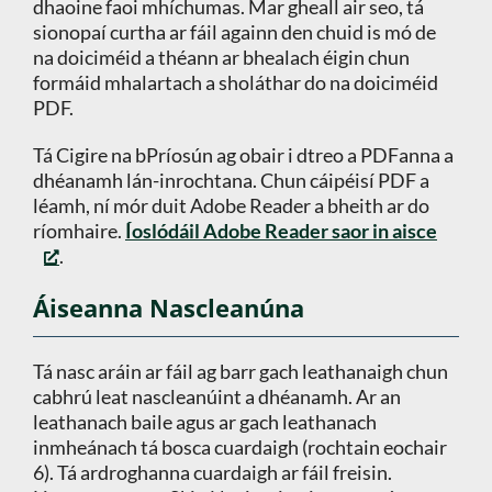
dhaoine faoi mhíchumas. Mar gheall air seo, tá
sionopaí curtha ar fáil againn den chuid is mó de
na doiciméid a théann ar bhealach éigin chun
formáid mhalartach a sholáthar do na doiciméid
PDF.
Tá Cigire na bPríosún ag obair i dtreo a PDFanna a
dhéanamh lán-inrochtana. Chun cáipéisí PDF a
léamh, ní mór duit Adobe Reader a bheith ar do
ríomhaire.
Íoslódáil Adobe Reader saor in aisce
.
Áiseanna Nascleanúna
Tá nasc aráin ar fáil ag barr gach leathanaigh chun
cabhrú leat nascleanúint a dhéanamh. Ar an
leathanach baile agus ar gach leathanach
inmheánach tá bosca cuardaigh (rochtain eochair
6). Tá ardroghanna cuardaigh ar fáil freisin.