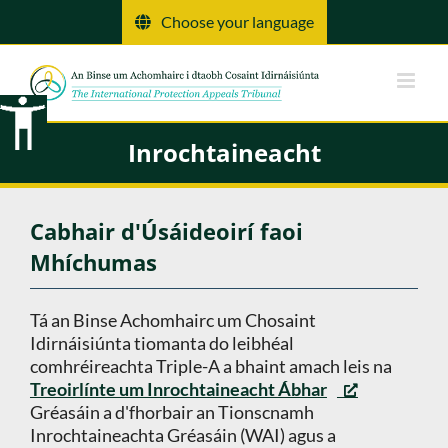
Scipeáil
Choose your language
chuig
ábhar
Inrochtaineacht
Cabhair d'Úsáideoirí faoi
Mhíchumas
Tá an Binse Achomhairc um Chosaint
Idirnáisiúnta tiomanta do leibhéal
comhréireachta Triple-A a bhaint amach leis na
Treoirlínte um Inrochtaineacht Ábhar
Gréasáin a d'fhorbair an Tionscnamh
Inrochtaineachta Gréasáin (WAI) agus a