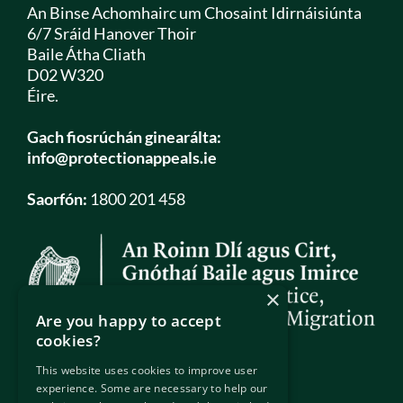
An Binse Achomhairc um Chosaint Idirnáisiúnta
6/7 Sráid Hanover Thoir
Baile Átha Cliath
D02 W320
Éire.
Gach fiosrúchán ginearálta:
info@protectionappeals.ie
Saorfón:
1800 201 458
×
Are you happy to accept
cookies?
This website uses cookies to improve user
experience. Some are necessary to help our