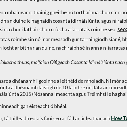
na mbaineann, tháinig gnéithe nó torthaí nua chun cinn nó t
h an duine le haghaidh cosanta idirnáisiúnta, agus ní raibh 
in a chur i láthair chun críocha a iarratais roimhe seo,
seo
ratas roimhe sin nó inar measadh gur tarraingíodh siar é, bh
 locht ar bith ar an duine, nach raibh sé in ann a n-iarrata
íollacha thuas, molfaidh Oifigeach Cosanta Idirnáisiúnta nach gc
harc a dhéanamh i gcoinne a leithéid de mholadh. Ní mór ac
ta a dhéanamh laistigh de 10 lá oibre ón dáta ar cuireadh
rnáisiúnta 2015 (Nósanna Imeachta agus Tréimhsí le hagha
hinneadh gan éisteacht ó bhéal.
 tá tuilleadh eolais faoi seo ar fáil ar ár leathanach
How T