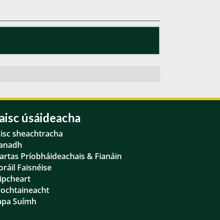
aisc úsáideacha
isc sheachtracha
anadh
artas Príobháideachais & Fianáin
oráil Faisnéise
ipcheart
rochtaineacht
pa Suímh