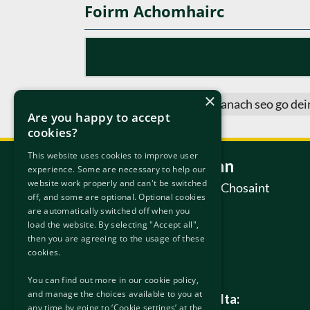
Foirm Achomhairc
×
Nuashonraíodh an leathanach seo go deir
Are you happy to accept
cookies?
This website uses cookies to improve user
Déan teagmháil linn
experience. Some are necessary to help our
website work properly and can't be switched
An Binse Achomhairc um Chosaint
off, and some are optional. Optional cookies
Idirnáisiúnta
are automatically switched off when you
6/7 Sráid Hanover Thoir
load the website. By selecting "Accept all",
Baile Átha Cliath
then you are agreeing to the usage of these
D02 W320
cookies.
Éire.
You can find out more in our cookie policy,
and manage the choices available to you at
Gach fiosrúchán ginearálta:
any time by going to ‘Cookie settings’ at the