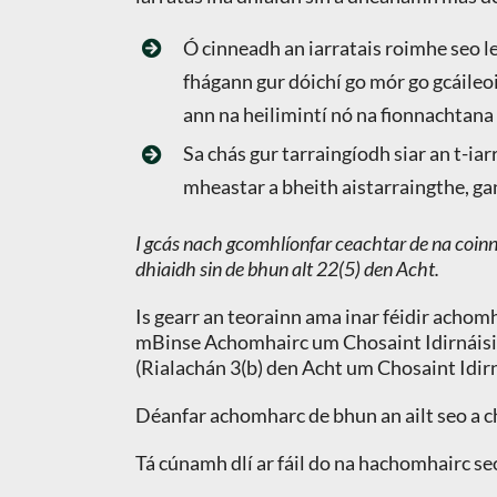
Ó cinneadh an iarratais roimhe seo le
fhágann gur dóichí go mór go gcáileoid
ann na heilimintí nó na fionnachtana s
Sa chás gur tarraingíodh siar an t-iar
mheastar a bheith aistarraingthe, gan
I gcás nach gcomhlíonfar ceachtar de na coinn
dhiaidh sin de bhun alt 22(5) den Acht.
Is gearr an teorainn ama inar féidir achom
mBinse Achomhairc um Chosaint Idirnáisiún
(Rialachán 3(b) den Acht um Chosaint Idi
Déanfar achomharc de bhun an ailt seo a c
Tá cúnamh dlí ar fáil do na hachomhairc seo;