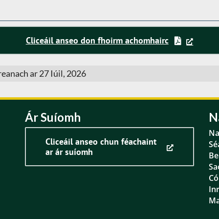
Cliceáil anseo don fhoirm achomhairc
eanach ar 27 Iúil, 2026
Ár Suíomh
N
Na
Cliceáil anseo chun féachaint
Sé
ar ár suíomh
Be
Sa
Có
In
Ma