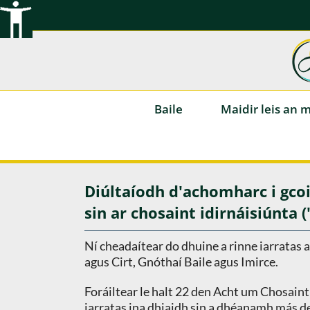
Scipeáil
chuig
ábhar
Baile
Maidir leis an 
Diúltaíodh d'achomharc i gcoi
sin ar chosaint idirnáisiúnta 
Ní cheadaítear do dhuine a rinne iarratas a
agus Cirt, Gnóthaí Baile agus Imirce.
Foráiltear le halt 22 den Acht um Chosaint
iarratas ina dhiaidh sin a dhéanamh más dei