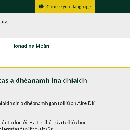
Choose your language
Ionad na Meán
atas a dhéanamh ina dhiaidh
hiaidh sin a dhéanamh gan toiliú an Aire Dlí
únta don Aire a thoiliú nó a toiliú chun
arratas faoi fho-alt (2):