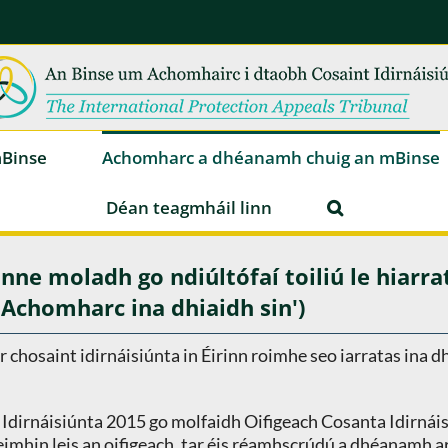
mBinse
Achomharc a dhéanamh chuig an mBinse
Déan teagmháil linn
nne moladh go ndiúltófaí toiliú le hiarr
('Achomharc ina dhiaidh sin')
r chosaint idirnáisiúnta in Éirinn roimhe seo iarratas ina d
 Idirnáisiúnta 2015 go molfaidh Oifigeach Cosanta Idirnáisi
mhin leis an oifigeach, tar éis réamhscrúdú a dhéanamh ar i