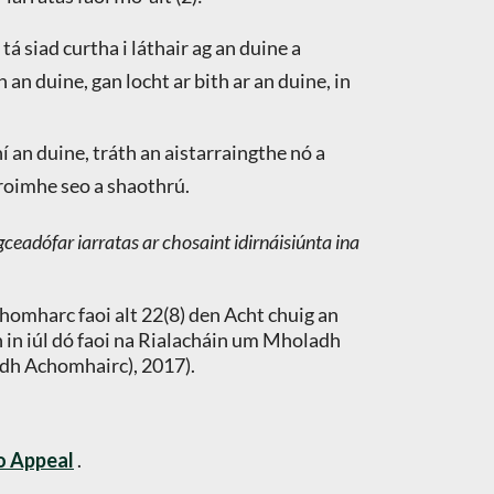
á siad curtha i láthair ag an duine a
an duine, gan locht ar bith ar an duine, in
;
í an duine, tráth an aistarraingthe nó a
s roimhe seo a shaothrú.
eadófar iarratas ar chosaint idirnáisiúnta ina
homharc faoi alt 22(8) den Acht chuig an
 in iúl dó faoi na Rialacháin um Mholadh
idh Achomhairc), 2017).
o Appeal
.