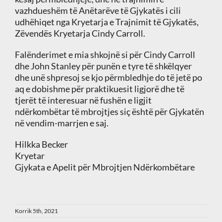
vazhdueshëm të Anëtarëve të Gjykatës i cili
udhëhiqet nga Kryetarja e Trajnimit të Gjykatës,
Zëvendës Kryetarja Cindy Carroll.
Falënderimet e mia shkojnë si për Cindy Carroll
dhe John Stanley për punën e tyre të shkëlqyer
dhe unë shpresoj se kjo përmbledhje do të jetë po
aq e dobishme për praktikuesit ligjorë dhe të
tjerët të interesuar në fushën e ligjit
ndërkombëtar të mbrojtjes siç është për Gjykatën
në vendim-marrjen e saj.
Hilkka Becker
Kryetar
Gjykata e Apelit për Mbrojtjen Ndërkombëtare
Korrik 5th, 2021