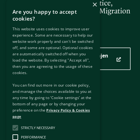
×
Are you happy to accept
cookies?
This website uses cookies to improve user
experience. Some are necessary to help our
Vendndodhja jonë
website work properly and can't be switched
off, and some are optional. Optional cookies
are automatically switched off when you
Kliko këtu për të parë vendndodhjen
load the website. By selecting "Accept all",
tonë
then you are agreeing to the usage of these
cookies.
You can find out more in our cookie policy,
Lidhje të dobishme
and manage the choices available to you at
any time by going to ‘Cookie settings’ at the
Lidhje të jashtme
bottom of any page or by changing your
Klauzola
preference on the
Privacy Policy & Cookies
Politika e Privatësisë & Cookies
page
Liria e informacionit
STRICTLY NECESSARY
E drejta e autorit
Afektibiliteti
PERFORMANCE