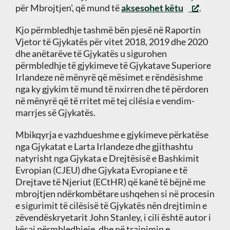
për Mbrojtjen', që mund të
aksesohet këtu
.
Kjo përmbledhje tashmë bën pjesë në Raportin
Vjetor të Gjykatës për vitet 2018, 2019 dhe 2020
dhe anëtarëve të Gjykatës u sigurohen
përmbledhje të gjykimeve të Gjykatave Superiore
Irlandeze në mënyrë që mësimet e rëndësishme
nga ky gjykim të mund të nxirren dhe të përdoren
në mënyrë që të rritet më tej cilësia e vendim-
marrjes së Gjykatës.
Mbikqyrja e vazhdueshme e gjykimeve përkatëse
nga Gjykatat e Larta Irlandeze dhe gjithashtu
natyrisht nga Gjykata e Drejtësisë e Bashkimit
Evropian (CJEU) dhe Gjykata Evropiane e të
Drejtave të Njeriut (ECtHR) që kanë të bëjnë me
mbrojtjen ndërkombëtare ushqehen si në procesin
e sigurimit të cilësisë të Gjykatës nën drejtimin e
zëvendëskryetarit John Stanley, i cili është autor i
kësaj përmbledhjeje, dhe në trajnimin e