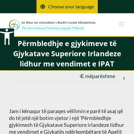
Kalo
Choose your language
tek
përmbajtja
Përmbledhje e gjykimeve të
Gjykatave Superiore Irlandeze
lidhur me vendimet e IPAT
E
mëparëshme
Jam i kënaqur të paraqes vëllimin e parë të asaj që
do të jetë një botim vjetor i një 'Përmbledhje
gjykimesh të Gjykatave Superiore irlandeze lidhur
me vendimet e Gjykatës ndërkombëtare të Apelit