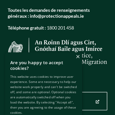
Toutes les demandes de renseignements
généraux :
info@protectionappeals.ie
Téléphone gratuit :
1800 201 458
×
Are you happy to accept
cookies?
This website uses cookies to improve user
experience. Some are necessary to help our
Notre emplacement
website work properly and can't be switched
off, and some are optional. Optional cookies
are automatically switched off when you
Cliquez ici pour voir notre
load the website. By selecting "Accept all",
emplacement
then you are agreeing to the usage of these
cookies.