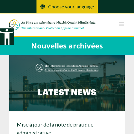
Skip
Choose your language
to
content
Nouvelles archivées
Mise à jour de la note de pratique
administrative